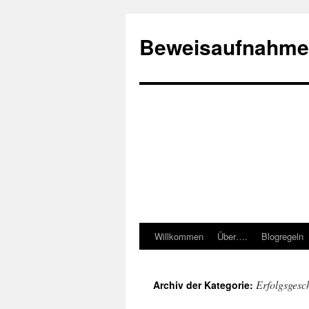
Beweisaufnahme
Willkommen
Über….
Blogregeln
Springe
zum
Erfolgsgesc
Archiv der Kategorie:
Inhalt