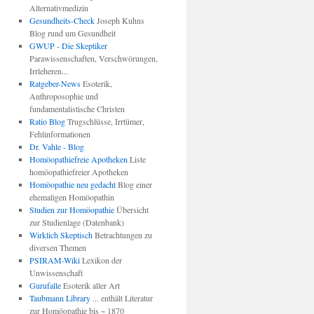
Alternativmedizin
Gesundheits-Check
Joseph Kuhns
Blog rund um Gesundheit
GWUP - Die Skeptiker
Parawissenschaften, Verschwörungen,
Irrleheren...
Ratgeber-News
Esoterik,
Anthroposophie und
fundamentalistische Christen
Ratio Blog
Trugschlüsse, Irrtümer,
Fehlinformationen
Dr. Vahle - Blog
Homöopathiefreie Apotheken
Liste
homöopathiefreier Apotheken
Homöopathie neu gedacht
Blog einer
ehemaligen Homöopathin
Studien zur Homöopathie
Übersicht
zur Studienlage (Datenbank)
Wirklich Skeptisch
Betrachtungen zu
diversen Themen
PSIRAM-Wiki
Lexikon der
Unwissenschaft
Gurufalle
Esoterik aller Art
Taubmann Library
... enthält Literatur
zur Homöopathie bis ~ 1870