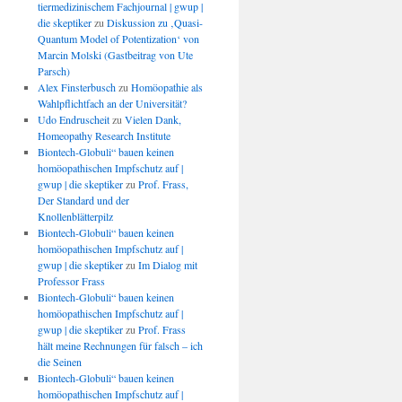
tiermedizinischem Fachjournal | gwup |
die skeptiker
zu
Diskussion zu ‚Quasi-
Quantum Model of Potentization‘ von
Marcin Molski (Gastbeitrag von Ute
Parsch)
Alex Finsterbusch
zu
Homöopathie als
Wahlpflichtfach an der Universität?
Udo Endruscheit
zu
Vielen Dank,
Homeopathy Research Institute
Biontech-Globuli“ bauen keinen
homöopathischen Impfschutz auf |
gwup | die skeptiker
zu
Prof. Frass,
Der Standard und der
Knollenblätterpilz
Biontech-Globuli“ bauen keinen
homöopathischen Impfschutz auf |
gwup | die skeptiker
zu
Im Dialog mit
Professor Frass
Biontech-Globuli“ bauen keinen
homöopathischen Impfschutz auf |
gwup | die skeptiker
zu
Prof. Frass
hält meine Rechnungen für falsch – ich
die Seinen
Biontech-Globuli“ bauen keinen
homöopathischen Impfschutz auf |