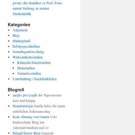
gwup | die skeptiker
zu
Prof. Frass
nimmt Stellung zu meiner
Studienkritik
Kategorien
Allgemein
Blog
Hintergrund
Erfolgsgeschichten
Grundlagenforschung
Wirksamkeitsstudien
Klinische Einzelstudien
Metastudien
Verlaufssstudien
Unterhaltung / Nachdenkliches
Blogroll
aargks pro Logik
der Tagesunsinn
kurz und knapp.
Homöotologie
Sanfte Infos für einen
natürlichen Sektenausstieg
Kein Ahnung von Garnix
Udo
Endruscheits Blog zur
Alternativmedizin und so
Edzard Ernsts Blog
Generell