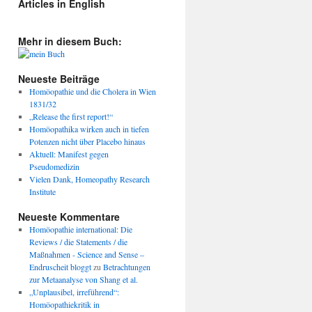
Articles in English
Mehr in diesem Buch:
Neueste Beiträge
Homöopathie und die Cholera in Wien
1831/32
„Release the first report!“
Homöopathika wirken auch in tiefen
Potenzen nicht über Placebo hinaus
Aktuell: Manifest gegen
Pseudomedizin
Vielen Dank, Homeopathy Research
Institute
Neueste Kommentare
Homöopathie international: Die
Reviews / die Statements / die
Maßnahmen - Science and Sense –
Endruscheit bloggt
zu
Betrachtungen
zur Metaanalyse von Shang et al.
„Unplausibel, irreführend“:
Homöopathiekritik in