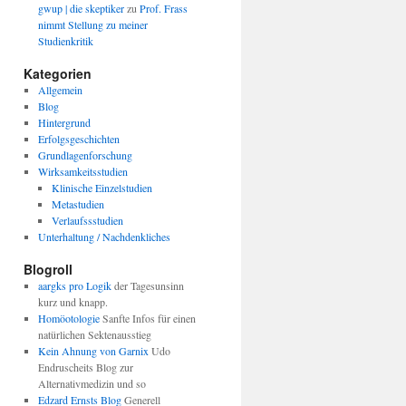
gwup | die skeptiker
zu
Prof. Frass
nimmt Stellung zu meiner
Studienkritik
Kategorien
Allgemein
Blog
Hintergrund
Erfolgsgeschichten
Grundlagenforschung
Wirksamkeitsstudien
Klinische Einzelstudien
Metastudien
Verlaufssstudien
Unterhaltung / Nachdenkliches
Blogroll
aargks pro Logik
der Tagesunsinn
kurz und knapp.
Homöotologie
Sanfte Infos für einen
natürlichen Sektenausstieg
Kein Ahnung von Garnix
Udo
Endruscheits Blog zur
Alternativmedizin und so
Edzard Ernsts Blog
Generell