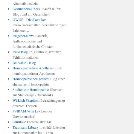
Alternativmedizin
Gesundheits-Check
Joseph Kuhns
Blog rund um Gesundheit
GWUP - Die Skeptiker
Parawissenschaften, Verschwörungen,
Irrleheren...
Ratgeber-News
Esoterik,
Anthroposophie und
fundamentalistische Christen
Ratio Blog
Trugschlüsse, Irrtümer,
Fehlinformationen
Dr. Vahle - Blog
Homöopathiefreie Apotheken
Liste
homöopathiefreier Apotheken
Homöopathie neu gedacht
Blog einer
ehemaligen Homöopathin
Studien zur Homöopathie
Übersicht
zur Studienlage (Datenbank)
Wirklich Skeptisch
Betrachtungen zu
diversen Themen
PSIRAM-Wiki
Lexikon der
Unwissenschaft
Gurufalle
Esoterik aller Art
Taubmann Library
... enthält Literatur
zur Homöopathie bis ~ 1870