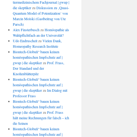
tiermedizinischem Fachjournal | gwup |
die skeptiker
zu
Diskussion zu ‚Quasi-
Quantum Model of Potentization‘ von
Marcin Molski (Gastbeitrag von Ute
Parsch)
Alex Finsterbusch
zu
Homöopathie als
Wahlpflichtfach an der Universität?
Udo Endruscheit
zu
Vielen Dank,
Homeopathy Research Institute
Biontech-Globuli“ bauen keinen
homöopathischen Impfschutz auf |
gwup | die skeptiker
zu
Prof. Frass,
Der Standard und der
Knollenblätterpilz
Biontech-Globuli“ bauen keinen
homöopathischen Impfschutz auf |
gwup | die skeptiker
zu
Im Dialog mit
Professor Frass
Biontech-Globuli“ bauen keinen
homöopathischen Impfschutz auf |
gwup | die skeptiker
zu
Prof. Frass
hält meine Rechnungen für falsch – ich
die Seinen
Biontech-Globuli“ bauen keinen
homöopathischen Impfschutz auf |