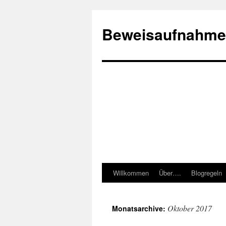
Beweisaufnahme
Willkommen
Über….
Blogregeln
Springe
zum
Oktober 2017
Monatsarchive:
Inhalt