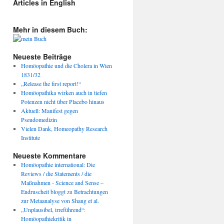
Articles in English
Mehr in diesem Buch:
Neueste Beiträge
Homöopathie und die Cholera in Wien
1831/32
„Release the first report!“
Homöopathika wirken auch in tiefen
Potenzen nicht über Placebo hinaus
Aktuell: Manifest gegen
Pseudomedizin
Vielen Dank, Homeopathy Research
Institute
Neueste Kommentare
Homöopathie international: Die
Reviews / die Statements / die
Maßnahmen - Science and Sense –
Endruscheit bloggt
zu
Betrachtungen
zur Metaanalyse von Shang et al.
„Unplausibel, irreführend“:
Homöopathiekritik in