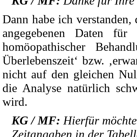
KG / MF:
Danke für Ihre
Dann habe ich verstanden
angegebenen Daten für 
homöopathischer Behandlu
Überlebenszeit‘ bzw. ‚erwar
nicht auf den gleichen Nu
die Analyse natürlich schw
wird.
KG / MF:
Hierfür möchten
Zeitangaben in der Tabell