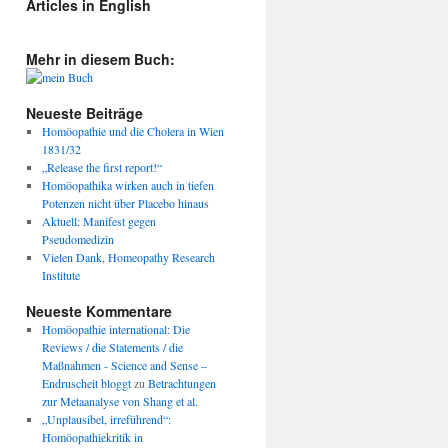
Articles in English
Mehr in diesem Buch:
Neueste Beiträge
Homöopathie und die Cholera in Wien
1831/32
„Release the first report!“
Homöopathika wirken auch in tiefen
Potenzen nicht über Placebo hinaus
Aktuell: Manifest gegen
Pseudomedizin
Vielen Dank, Homeopathy Research
Institute
Neueste Kommentare
Homöopathie international: Die
Reviews / die Statements / die
Maßnahmen - Science and Sense –
Endruscheit bloggt
zu
Betrachtungen
zur Metaanalyse von Shang et al.
„Unplausibel, irreführend“:
Homöopathiekritik in