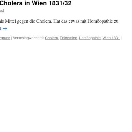
Cholera in Wien 1831/32
ust
 Mittel gegen die Cholera. Hat das etwas mit Homöopathie zu
en
→
rgrund
|
Verschlagwortet mit
Cholera
,
Epidemien
,
Homöopathie
,
Wien 1831
|