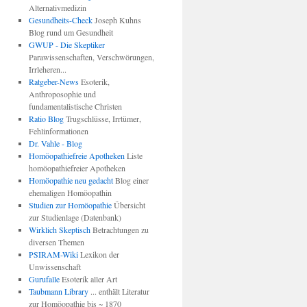
Alternativmedizin
Gesundheits-Check
Joseph Kuhns
Blog rund um Gesundheit
GWUP - Die Skeptiker
Parawissenschaften, Verschwörungen,
Irrleheren...
Ratgeber-News
Esoterik,
Anthroposophie und
fundamentalistische Christen
Ratio Blog
Trugschlüsse, Irrtümer,
Fehlinformationen
Dr. Vahle - Blog
Homöopathiefreie Apotheken
Liste
homöopathiefreier Apotheken
Homöopathie neu gedacht
Blog einer
ehemaligen Homöopathin
Studien zur Homöopathie
Übersicht
zur Studienlage (Datenbank)
Wirklich Skeptisch
Betrachtungen zu
diversen Themen
PSIRAM-Wiki
Lexikon der
Unwissenschaft
Gurufalle
Esoterik aller Art
Taubmann Library
... enthält Literatur
zur Homöopathie bis ~ 1870