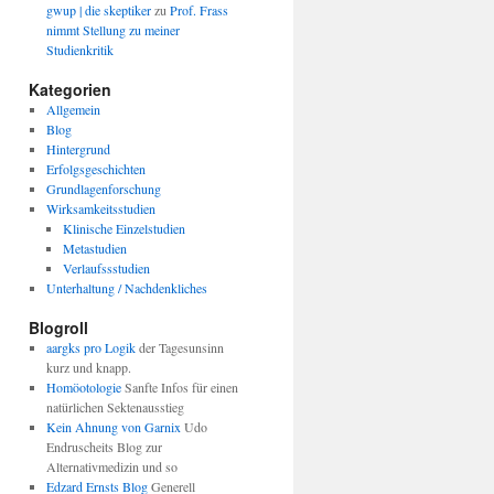
gwup | die skeptiker
zu
Prof. Frass
nimmt Stellung zu meiner
Studienkritik
Kategorien
Allgemein
Blog
Hintergrund
Erfolgsgeschichten
Grundlagenforschung
Wirksamkeitsstudien
Klinische Einzelstudien
Metastudien
Verlaufssstudien
Unterhaltung / Nachdenkliches
Blogroll
aargks pro Logik
der Tagesunsinn
kurz und knapp.
Homöotologie
Sanfte Infos für einen
natürlichen Sektenausstieg
Kein Ahnung von Garnix
Udo
Endruscheits Blog zur
Alternativmedizin und so
Edzard Ernsts Blog
Generell