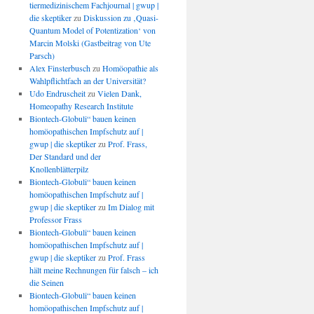
tiermedizinischem Fachjournal | gwup |
die skeptiker
zu
Diskussion zu ‚Quasi-
Quantum Model of Potentization‘ von
Marcin Molski (Gastbeitrag von Ute
Parsch)
Alex Finsterbusch
zu
Homöopathie als
Wahlpflichtfach an der Universität?
Udo Endruscheit
zu
Vielen Dank,
Homeopathy Research Institute
Biontech-Globuli“ bauen keinen
homöopathischen Impfschutz auf |
gwup | die skeptiker
zu
Prof. Frass,
Der Standard und der
Knollenblätterpilz
Biontech-Globuli“ bauen keinen
homöopathischen Impfschutz auf |
gwup | die skeptiker
zu
Im Dialog mit
Professor Frass
Biontech-Globuli“ bauen keinen
homöopathischen Impfschutz auf |
gwup | die skeptiker
zu
Prof. Frass
hält meine Rechnungen für falsch – ich
die Seinen
Biontech-Globuli“ bauen keinen
homöopathischen Impfschutz auf |