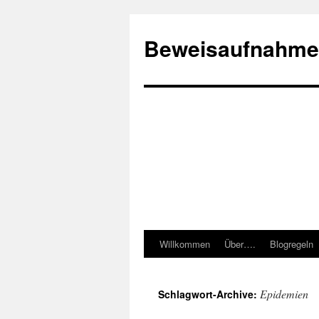
Beweisaufnahme
Willkommen
Über….
Blogregeln
Springe
zum
Epidemien
Schlagwort-Archive:
Inhalt